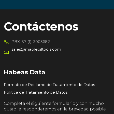
Equipos
Shop
y
de
Remedial
Flotación
Contáctenos
PBX: 57-(1)-3003682
sales@mapleoiltools.com
Habeas Data
Formato de Reclamo de Tratamiento de Datos
Política de Tratamiento de Datos
Completa el siguiente formulario y con mucho
gusto le responderemos en la brevedad posible...